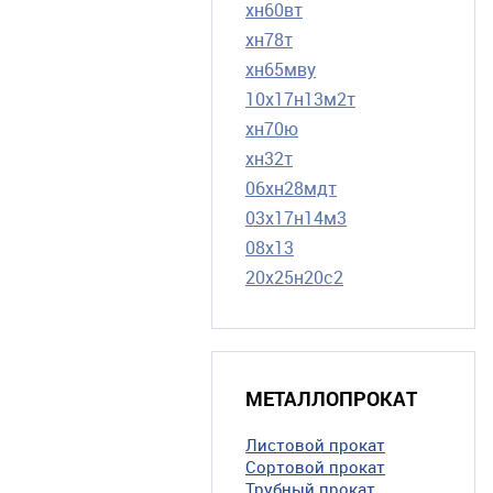
хн60вт
хн78т
хн65мву
10х17н13м2т
хн70ю
хн32т
06хн28мдт
03х17н14м3
08х13
20х25н20с2
МЕТАЛЛОПРОКАТ
Листовой прокат
Сортовой прокат
Трубный прокат