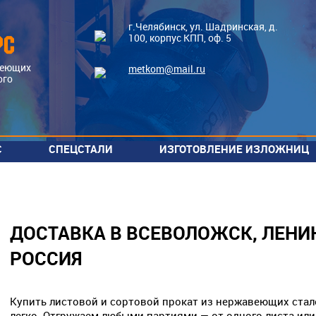
г.Челябинск, ул. Шадринская, д.
100, корпус КПП, оф. 5
веющих
metkom@mail.ru
ого
С
СПЕЦСТАЛИ
ИЗГОТОВЛЕНИЕ ИЗЛОЖНИЦ
ичие на
20х23н18
аде
хн60вт
йс по
хн78т
отовлению
ДОСТАВКА В ВСЕВОЛОЖСК, ЛЕНИН
 заказ
хн65мву
РОССИЯ
10х17н13м2т
хн70ю
хн32т
Купить листовой и сортовой прокат из нержавеющих стал
06хн28мдт
легко. Отгружаем любыми партиями — от одного листа или 1