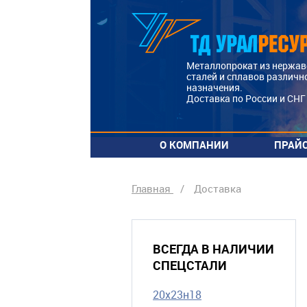
Металлопрокат из нержа
сталей и сплавов различн
назначения.
Доставка по России и СНГ
О КОМПАНИИ
ПРАЙ
Сотрудники
Нал
скл
Главная
/
Доставка
Наши
преимущества
Пра
изг
Поставщики
под
Реквизиты
ВСЕГДА В НАЛИЧИИ
Статьи
СПЕЦСТАЛИ
20х23н18