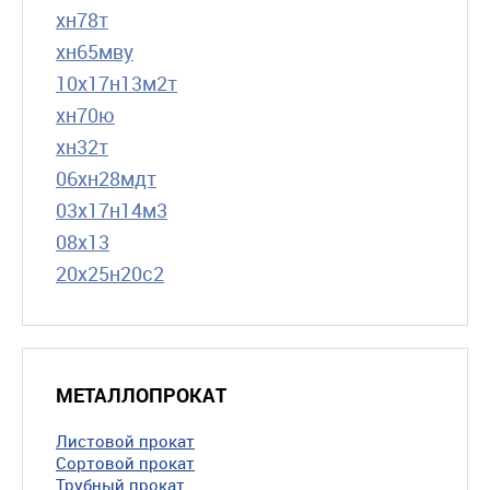
хн78т
хн65мву
10х17н13м2т
хн70ю
хн32т
06хн28мдт
03х17н14м3
08х13
20х25н20с2
МЕТАЛЛОПРОКАТ
Листовой прокат
Сортовой прокат
Трубный прокат