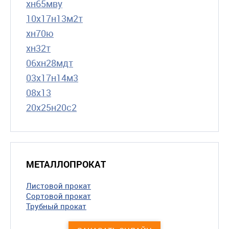
хн65мву
10х17н13м2т
хн70ю
хн32т
06хн28мдт
03х17н14м3
08х13
20х25н20с2
МЕТАЛЛОПРОКАТ
Листовой прокат
Сортовой прокат
Трубный прокат