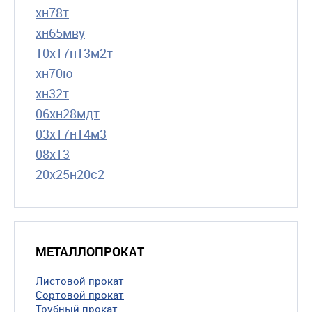
хн78т
хн65мву
10х17н13м2т
хн70ю
хн32т
06хн28мдт
03х17н14м3
08х13
20х25н20с2
МЕТАЛЛОПРОКАТ
Листовой прокат
Сортовой прокат
Трубный прокат