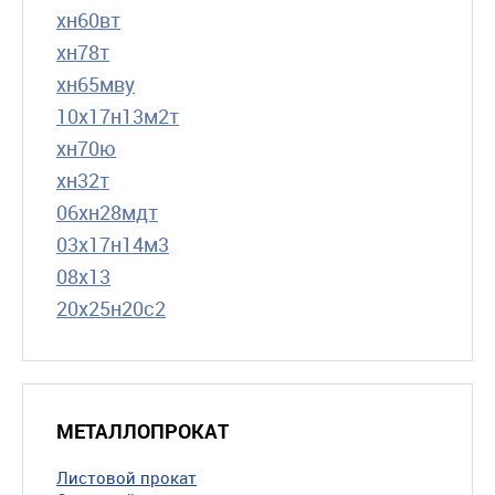
хн60вт
хн78т
хн65мву
10х17н13м2т
хн70ю
хн32т
06хн28мдт
03х17н14м3
08х13
20х25н20с2
МЕТАЛЛОПРОКАТ
Листовой прокат