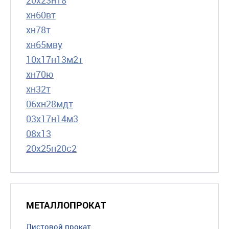
хн60вт
хн78т
хн65мву
10х17н13м2т
хн70ю
хн32т
06хн28мдт
03х17н14м3
08х13
20х25н20с2
МЕТАЛЛОПРОКАТ
Листовой прокат