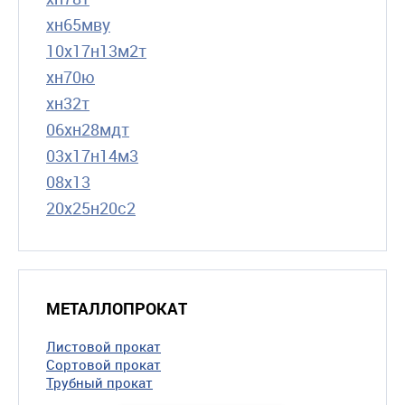
хн65мву
10х17н13м2т
хн70ю
хн32т
06хн28мдт
03х17н14м3
08х13
20х25н20с2
МЕТАЛЛОПРОКАТ
Листовой прокат
Сортовой прокат
Трубный прокат